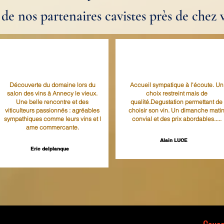
de nos partenaires cavistes
près de chez 
Découverte du domaine lors du
Accueil sympatique à l'écoute. Un
salon des vins à Annecy le vieux.
choix restreint mais de
Une belle rencontre et des
qualité.Degustation permettant de
viticulteurs passionnés : agréables
choisir son vin. Un dimanche mati
sympathiques comme leurs vins et l
convial et des prix abordables.....
ame commercante.
Alain LUCE
Eric delplanque