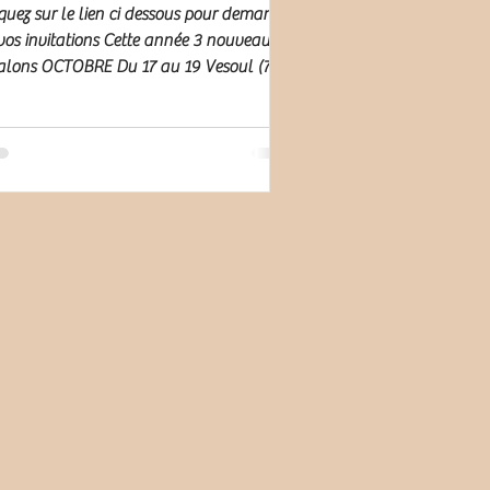
quez sur le lien ci dessous pour demander
vos invitations Cette année 3 nouveaux
lons OCTOBRE Du 17 au 19 Vesoul (70)
Du 24 au 26...