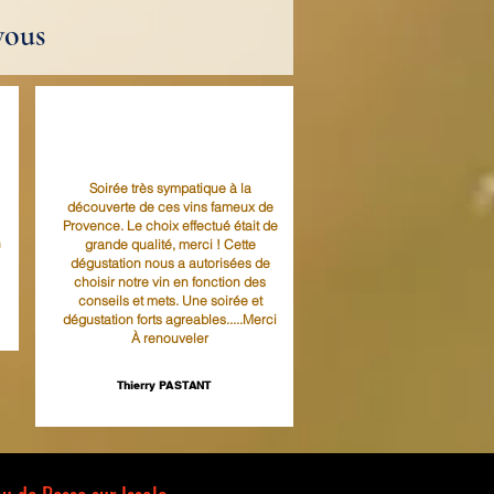
vous
Soirée très sympatique à la
découverte de ces vins fameux de
Provence. Le choix effectué était de
n
grande qualité, merci ! Cette
dégustation nous a autorisées de
choisir notre vin en fonction des
conseils et mets. Une soirée et
dégustation forts agreables.....Merci
À renouveler
Thierry PASTANT